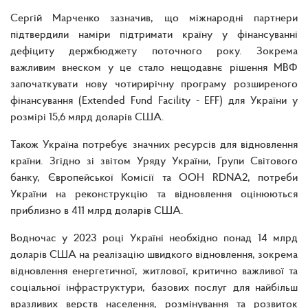
Сергій Марченко зазначив, що міжнародні партнери
підтвердили наміри підтримати країну у фінансуванні
дефіциту держбюджету поточного року. Зокрема
важливим внеском у це стало нещодавнє рішення МВФ
започаткувати нову чотирирічну програму розширеного
фінансування (Extended Fund Facility - EFF) для України у
розмірі 15,6 млрд доларів США.
Також Україна потребує значних ресурсів для відновлення
країни. Згідно зі звітом Уряду України, Групи Світового
банку, Європейської Комісії та ООН RDNA2, потреби
України на реконструкцію та відновлення оцінюються
приблизно в 411 млрд доларів США.
Водночас у 2023 році Україні необхідно понад 14 млрд
доларів США на реалізацію швидкого відновлення, зокрема
відновлення енергетичної, житлової, критично важливої та
соціальної інфраструктури, базових послуг для найбільш
вразливих верств населення, розмінування та розвиток