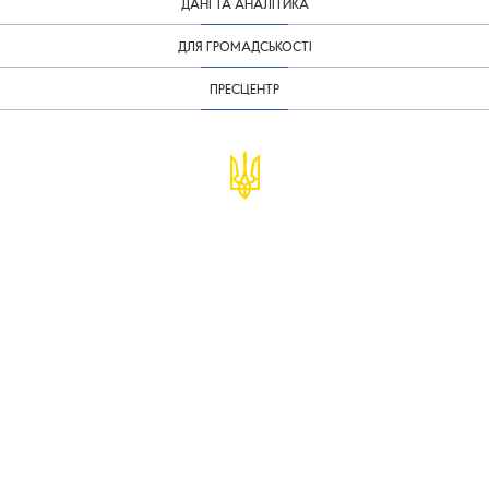
ДАНІ ТА АНАЛІТИКА
ДЛЯ ГРОМАДСЬКОСТІ
ПРЕСЦЕНТР
© Міністерство фінансів України
infomf@minfin.gov.ua
presa@minfin.gov.ua
+38 (044) 201-56-30
Урядова "гаряча лінія" 1545