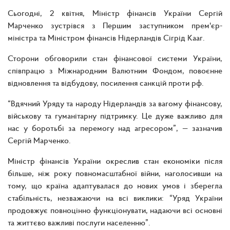
Сьогодні, 2 квітня, Міністр фінансів України Сергій
Марченко зустрівся з Першим заступником прем'єр-
міністра та Міністром фінансів Нідерландів Сігрід Кааг.
Сторони обговорили стан фінансової системи України,
співпрацю з Міжнародним Валютним Фондом, повоєнне
відновлення та відбудову, посилення санкцій проти рф.
“Вдячний Уряду та народу Нідерландів за вагому фінансову,
військову та гуманітарну підтримку. Це дуже важливо для
нас у боротьбі за перемогу над агресором”, — зазначив
Сергій Марченко.
Міністр фінансів України окреслив стан економіки після
більше, ніж року повномасштабної війни, наголосивши на
тому, що країна адаптувалася до нових умов і зберегла
стабільність, незважаючи на всі виклики: “Уряд України
продовжує повноцінно функціонувати, надаючи всі основні
та життєво важливі послуги населенню”.