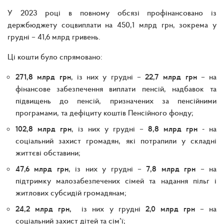
У 2023 році в повному обсязі профінансовано із
держбюджету соцвиплати на 450,1 млрд грн, зокрема у
грудні – 41,6 млрд гривень.
Ці кошти було спрямовано:
271,8 млрд грн
, із них у грудні –
22,7 млрд грн
– на
фінансове забезпечення виплати пенсій, надбавок та
підвищень до пенсій, призначених за пенсійними
програмами, та дефіциту коштів Пенсійного фонду;
102,8 млрд грн
, із них у грудні –
8,8 млрд грн
‒ на
соціальний захист громадян, які потрапили у складні
життєві обставини;
47,6 млрд грн
, із них у грудні –
7,8 млрд грн
– на
підтримку малозабезпечених сімей та надання пільг і
житлових субсидій громадянам;
24,2 млрд грн,
із них у грудні
2,0 млрд грн
– на
соціальний захист дітей та сім’ї;