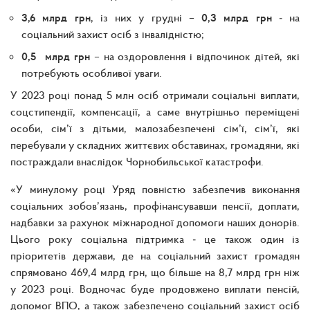
3,6 млрд грн
, із них у грудні –
0,3 млрд грн
‒ на
соціальний захист осіб з інвалідністю;
0,5 млрд грн
– на оздоровлення і відпочинок дітей, які
потребують особливої уваги.
У 2023 році понад 5 млн осіб отримали соціальні виплати,
соцстипендії, компенсації, а саме внутрішньо переміщені
особи, сім’ї з дітьми, малозабезпечені сім’ї, сім’ї, які
перебували у складних життєвих обставинах, громадяни, які
постраждали внаслідок Чорнобильської катастрофи.
«У минулому році Уряд повністю забезпечив виконання
соціальних зобов’язань, профінансувавши пенсії, доплати,
надбавки за рахунок міжнародної допомоги наших донорів.
Цього року соціальна підтримка ‒ це також один із
пріоритетів держави, де на соціальний захист громадян
спрямовано 469,4 млрд грн, що більше на 8,7 млрд грн ніж
у 2023 році. Водночас буде продовжено виплати пенсій,
допомог ВПО, а також забезпечено соціальний захист осіб