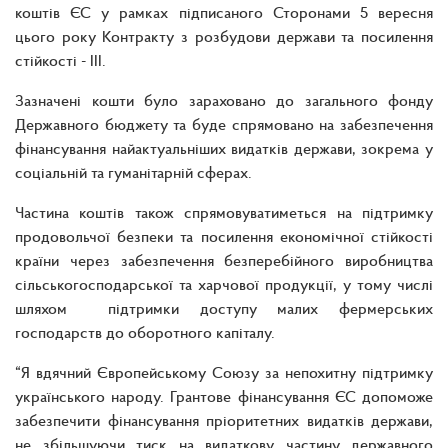
коштів ЄС у рамках підписаного Сторонами 5 вересня
цього року Контракту з розбудови держави та посилення
стійкості - ІІІ.
Зазначені кошти було зараховано до загального фонду
Державного бюджету та буде спрямовано на забезпечення
фінансування найактуальніших видатків держави, зокрема у
соціальній та гуманітарній сферах.
Частина коштів також спрямовуватиметься на підтримку
продовольчої безпеки та посилення економічної стійкості
країни через забезпечення безперебійного виробництва
сільськогосподарської та харчової продукції, у тому числі
шляхом підтримки доступу малих фермерських
господарств до оборотного капіталу.
“Я вдячний Європейському Союзу за непохитну підтримку
українського народу. Грантове фінансування ЄС допоможе
забезпечити фінансування пріоритетних видатків держави,
не збільшуючи тиск на видаткову частину державного