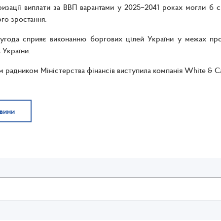
изації виплати за ВВП варантами у 2025–2041 роках могли б 
го зростання.
 угода сприяє виконанню боргових цілей України у межах про
 України.
радником Міністерства фінансів виступила компанія White & Ca
овини