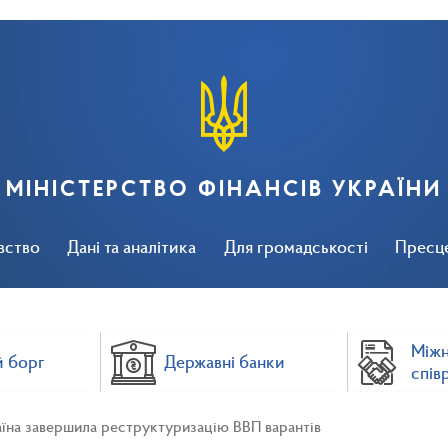
МІНІСТЕРСТВО ФІНАНСІВ УКРАЇНИ
вство
Дані та аналітика
Для громадськості
Пресц
Між
 борг
Державні банки
спів
їна завершила реструктуризацію ВВП варантів