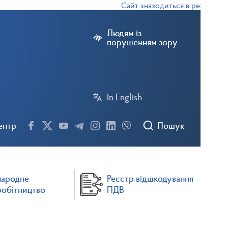
Сайт знаходиться в режимі тесто
Людям із
порушенням зору
In English
ентр
Пошук
народне
Реєстр відшкодування
робітництво
ПДВ