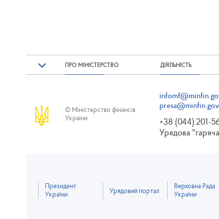
ПРО МІНІСТЕРСТВО
ДІЯЛЬНІСТЬ
infomf@minfin.go
presa@minfin.gov
© Міністерство фінансів
України
+38 (044) 201-5
Урядова "гаряча
Президент
Верховна Рада
Урядовий портал
України
України