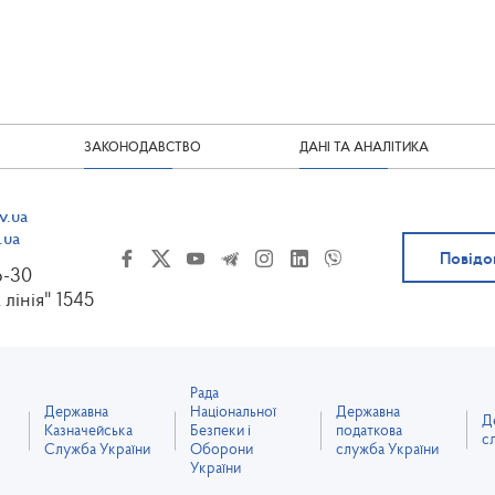
ЗАКОНОДАВСТВО
ДАНІ ТА АНАЛІТИКА
v.ua
.ua
Повідо
6-30
 лінія" 1545
Рада
Державна
Національної
Державна
Д
Казначейська
Безпеки і
податкова
с
Служба України
Оборони
служба України
України