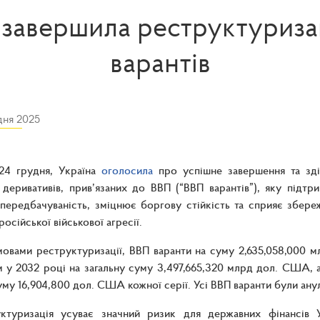
 завершила реструктуриз
варантів
дня 2025
 24 грудня, Україна
оголосила
про успішне завершення та зді
деривативів, прив’язаних до ВВП (“ВВП варантів”), яку підтр
передбачуваність, зміцнює боргову стійкість та сприяє збер
осійської військової агресії.
мовами реструктуризації, ВВП варанти на суму 2,635,058,000 м
 у 2032 році на загальну суму 3,497,665,320 млрд дол. США, а 
уму 16,904,800 дол. США кожної серії. Усі ВВП варанти були анул
ктуризація усуває значний ризик для державних фінансів Ук