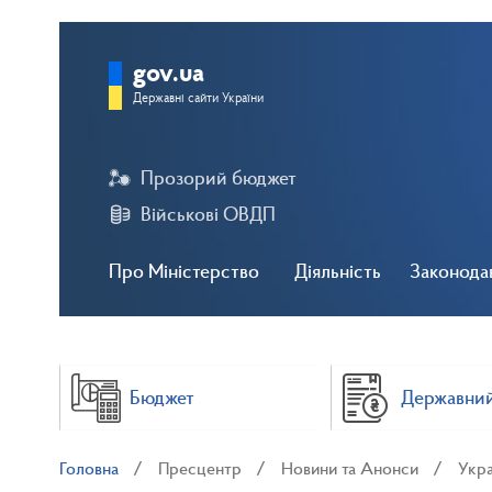
gov.ua
Державні сайти України
Прозорий бюджет
Військові ОВДП
Про Міністерство
Діяльність
Законода
Бюджет
Державний
Головна
Пресцентр
Новини та Анонси
Укра