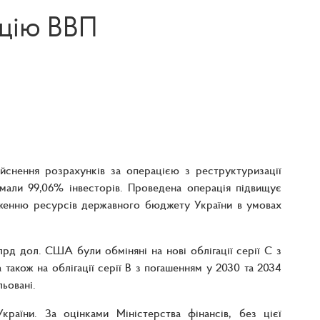
ацію ВВП
йснення розрахунків за операцією з реструктуризації
имали 99,06% інвесторів. Проведена операція підвищує
еженню ресурсів державного бюджету України в умовах
лрд дол. США були обміняні на нові облігації серії C з
також на облігації серії B з погашенням у 2030 та 2034
ьовані.
раїни. За оцінками Міністерства фінансів, без цієї