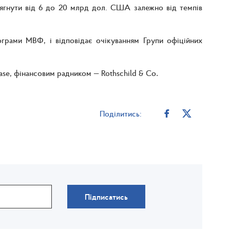
сягнути від 6 до 20 млрд дол. США залежно від темпів
грами МВФ, і відповідає очікуванням Групи офіційних
se, фінансовим радником — Rothschild & Co
.
Поділитись:
Підписатись