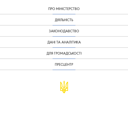
ПРО МІНІСТЕРСТВО
ДІЯЛЬНІСТЬ
ЗАКОНОДАВСТВО
ДАНІ ТА АНАЛІТИКА
ДЛЯ ГРОМАДСЬКОСТІ
ПРЕСЦЕНТР
© Міністерство фінансів України
infomf@minfin.gov.ua
presa@minfin.gov.ua
+38 (044) 201-56-30