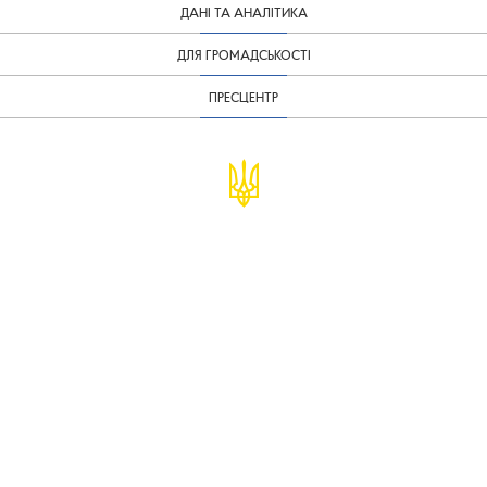
ДАНІ ТА АНАЛІТИКА
ДЛЯ ГРОМАДСЬКОСТІ
ПРЕСЦЕНТР
© Міністерство фінансів України
infomf@minfin.gov.ua
presa@minfin.gov.ua
+38 (044) 201-56-30
Урядова "гаряча лінія" 1545