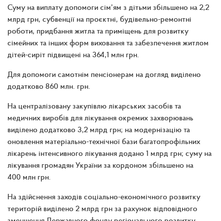
Суму на виплату допомоги сім’ям з дітьми збільшено на 2,2
млрд грн, субвенції на проєктні, будівельно-ремонтні
роботи, придбання житла та приміщень для розвитку
сімейних та інших форм виховання та забезпечення житлом
дітей-сиріт підвищені на 364,1 млн грн.
Для допомоги самотнім пенсіонерам на догляд виділено
додатково 860 млн. грн.
На централізовану закупівлю лікарських засобів та
медичних виробів для лікування окремих захворювань
виділено додатково 3,2 млрд грн; на модернізацію та
оновлення матеріально-технічної бази багатопрофільних
лікарень інтенсивного лікування додано 1 млрд грн; суму на
лікування громадян України за кордоном збільшено на
400 млн грн.
На здійснення заходів соціально-економічного розвитку
територій виділено 2 млрд грн за рахунок відповідного
зменшення Державного фонду регіонального розвитку,