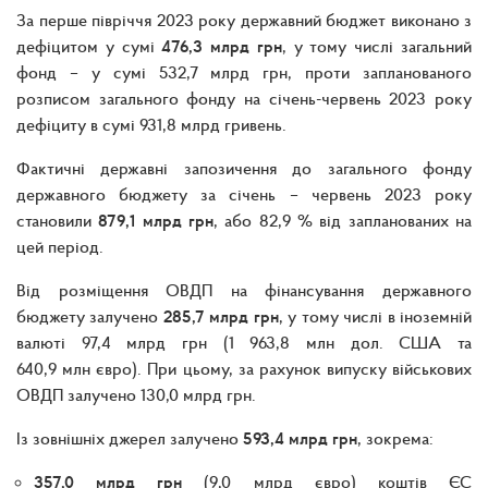
За перше півріччя 2023 року державний бюджет виконано з
дефіцитом у сумі
476,3 млрд грн
, у тому числі загальний
фонд – у сумі 532,7 млрд грн, проти запланованого
розписом загального фонду на січень-червень 2023 року
дефіциту в сумі 931,8 млрд гривень.
Фактичні державні запозичення до загального фонду
державного бюджету за січень – червень 2023 року
становили
879,1 млрд грн
, або 82,9 % від запланованих на
цей період.
Від розміщення ОВДП на фінансування державного
бюджету залучено
285,7 млрд грн
, у тому числі в іноземній
валюті 97,4 млрд грн (1 963,8 млн дол. США та
640,9 млн євро). При цьому, за рахунок випуску військових
ОВДП залучено 130,0 млрд грн.
Із зовнішніх джерел залучено
593,4 млрд грн
, зокрема:
357,0 млрд грн
(9,0 млрд євро) коштів ЄС