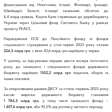
фінансування від Німеччини, Іспанії, Фінляндії, Ірландії,
Швейцарії, Бельгії, Ісландії загальним обсягом до
6,4 млрд гривень. Кошти були спрямовані до держбюджету
України через Цільовий фонд Світового банку у рамках
проекту PEACE.
Надходження ЄСВ до Пенсійного фонду та фондів
соціального страхування у січні-червні 2023 року склали
224,3 млрд грн
, з яких 42,6 млрд грн надійшло у червні.
У цілому, за підсумками перших шести місяців поточного
року, до загального і спеціального фондів державного
бюджету надійшло
1302,2 млрд грн
податків, зборів та
інших платежів.
За оперативними даними ДКСУ за січень-червень 2023 року
касові видатки державного бюджету становили
1 784,3 млрд грн
, у тому числі загального фонду –
1 407,6 млрд грн
, або 93,5% від розпису звітного періоду.