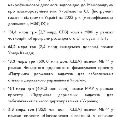
макрофінансової допомоги відповідно до Меморандуму
про взаєморозуміння між Україною та ЄС (Інструмент
надання підтримки Україні на 2023 рік (макрофінансова
допомога +, МФД-IX));
131,4 млрд грн
(2,7 млрд СПЗ) коштів МВФ у рамках
чотирирічної програми розширеного фінансування EFF;
64,2 млрд грн
(2,4 млрд канадських доларів) позики
Уряду Канади;
18,3 млрд грн
(500,0 млн дол. США) позики МБРР у
рамках Четвертого додаткового фінансування проекту
«Підтримка державних видатків для забезпечення
стійкого державного управління в Україні»;
16,1 млрд грн
(404,3 млн євро) позики МАР у рамках
проекту «Підтримка державних видатків для
забезпечення стійкого держуправління в Україні»;
4,8 млрд грн
(132,0 млн дол. США) позики МБРР у
рамках проекту «Прискорення інвестицій у сільське