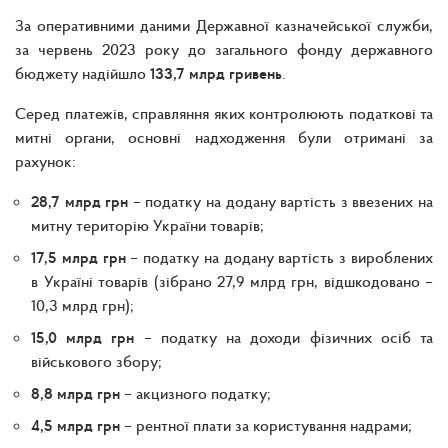
За оперативними даними Державної казначейської служби,
за червень 2023 року до загального фонду державного
бюджету надійшло
133,7 млрд гривень
.
Серед платежів, справляння яких контролюють податкові та
митні органи, основні надходження були отримані за
рахунок:
28,7 млрд грн
– податку на додану вартість з ввезених на
митну територію України товарів;
17,5 млрд грн
– податку на додану вартість з вироблених
в Україні товарів (зібрано 27,9 млрд грн, відшкодовано –
10,3 млрд грн);
15,0 млрд грн
– податку на доходи фізичних осіб та
військового збору;
8,8 млрд грн
– акцизного податку;
4,5 млрд грн
– рентної плати за користування надрами;