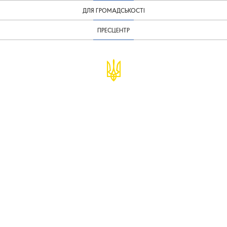
ДЛЯ ГРОМАДСЬКОСТІ
ПРЕСЦЕНТР
© Міністерство фінансів України
infomf@minfin.gov.ua
presa@minfin.gov.ua
+38 (044) 201-56-30
Урядова "гаряча лінія" 1545
Повідомити про корупцію