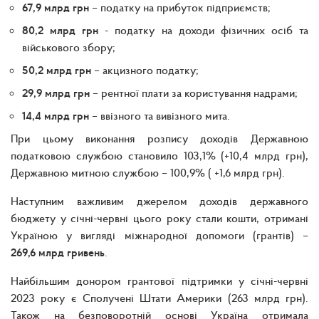
67,9 млрд грн
– податку на прибуток підприємств;
80,2 млрд грн
- податку на доходи фізичних осіб та
військового збору;
50,2 млрд грн
– акцизного податку;
29,9 млрд грн
– рентної плати за користування надрами;
14,4 млрд грн
– ввізного та вивізного мита.
При цьому виконання розпису доходів Державною
податковою службою становило 103,1% (+10,4 млрд грн),
Державною митною службою – 100,9% ( +1,6 млрд грн).
Наступним важливим джерелом доходів державного
бюджету у січні-червні цього року стали кошти, отримані
Україною у вигляді міжнародної допомоги (грантів) –
269,6 млрд гривень
.
Найбільшим донором грантової підтримки у січні-червні
2023 року є Сполучені Штати Америки (263 млрд грн).
Також на безповоротній основі Україна отримала